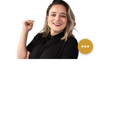
Danniely
Quirino