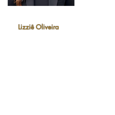
Lizziê Oliveira
Especialista em Gestão de
processos, projetos e BI.
Graduada em processos gerenciais;
Pós graduanda em gestão de
processos;
Mba em gestão de recursos humanos
e coaching;
Mba em finanças, auditoria e
controladoria;
Fundadora da Lioness Group -
consultoria personalizada;
Especialista e atuante como
consultora de gestão de processos;
Especialista no sistema de gestão