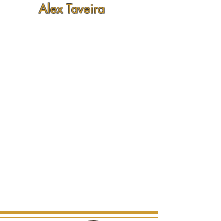
Alex Taveira
Treinador de Inteligência
Emocional
Pós graduando em Psicologia Cognitiva e
Comportamental e Gestão de pessoas
com ênfase no comportamento;
organizacional, e MBA em Gestão
Empresarial de Negócios e de Pessoas;
Personal e Professional Coach pela
Sociedade Brasileira de Coaching, e
cursos profissionalizantes de Inteligência
Emocional;
E diversas formações complementares em
liderança, desenvolvimento de equipes e
coaching.